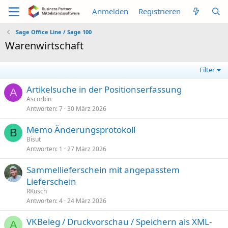
Anmelden
Registrieren
Sage Office Line / Sage 100
Warenwirtschaft
Filter
Artikelsuche in der Positionserfassung
A
Ascorbin
Antworten
7
30 März 2026
Memo Änderungsprotokoll
B
Bisut
Antworten
1
27 März 2026
Sammellieferschein mit angepasstem
Lieferschein
RKusch
Antworten
4
24 März 2026
VKBeleg / Druckvorschau / Speichern als XML-
A