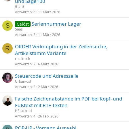
und Sage100
GlanS
Antworten
6
11 März 2026
Seriennummer Lager
Gelöst
S
Saas
Antworten
3
11 März 2026
ORDER Verknüpfung in der Zeilensuche,
R
Artikelstamm Variante
rhellmich
Antworten
2
6 März 2026
Steuercode und Adresszeile
Urban-osf
Antworten
3
2 März 2026
Falsche Zeichenabstände im PDF bei Kopf- und
Fußtext mit RTF-Texten
HStuckrad
Antworten
4
26 Feb. 2026
POP-UP - Vorgang Auswahl