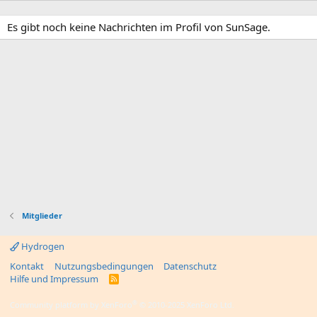
Es gibt noch keine Nachrichten im Profil von SunSage.
Mitglieder
Hydrogen
Kontakt
Nutzungsbedingungen
Datenschutz
Hilfe und Impressum
R
S
S
®
Community platform by XenForo
© 2010-2025 XenForo Ltd.