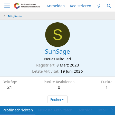
Anmelden
Registrieren
Mitglieder
S
SunSage
Neues Mitglied
Registriert
8 März 2023
Letzte Aktivität
19 Juni 2026
Beiträge
Punkte Reaktionen
Punkte
21
0
1
Finden
Profilnachrichten
Neueste Aktivitäten
Beiträge
Informat