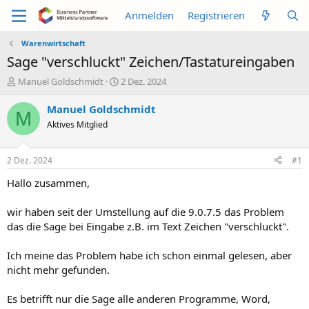
Anmelden
Registrieren
Warenwirtschaft
Sage "verschluckt" Zeichen/Tastatureingaben
E
E
Manuel Goldschmidt
2 Dez. 2024
r
r
s
s
Manuel Goldschmidt
M
t
t
Aktives Mitglied
e
e
l
l
l
l
2 Dez. 2024
#1
e
t
r
a
Hallo zusammen,
m
wir haben seit der Umstellung auf die 9.0.7.5 das Problem
das die Sage bei Eingabe z.B. im Text Zeichen "verschluckt".
Ich meine das Problem habe ich schon einmal gelesen, aber
nicht mehr gefunden.
Es betrifft nur die Sage alle anderen Programme, Word,