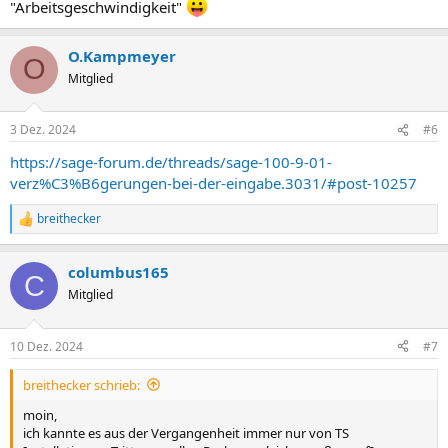
"Arbeitsgeschwindigkeit"
O.Kampmeyer
O
Mitglied
3 Dez. 2024
#6
https://sage-forum.de/threads/sage-100-9-01-
verz%C3%B6gerungen-bei-der-eingabe.3031/#post-10257
breithecker
R
e
a
columbus165
k
C
t
Mitglied
i
o
n
10 Dez. 2024
#7
e
n
breithecker schrieb:
:
moin,
ich kannte es aus der Vergangenheit immer nur von TS