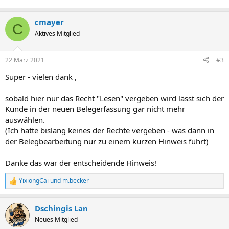
cmayer
C
Aktives Mitglied
22 März 2021
#3
Super - vielen dank ,
sobald hier nur das Recht "Lesen" vergeben wird lässt sich der
Kunde in der neuen Belegerfassung gar nicht mehr
auswählen.
(Ich hatte bislang keines der Rechte vergeben - was dann in
der Belegbearbeitung nur zu einem kurzen Hinweis führt)
Danke das war der entscheidende Hinweis!
YixiongCai
und
m.becker
R
e
a
Dschingis Lan
k
t
Neues Mitglied
i