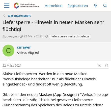
Anmelden
Registrieren
Warenwirtschaft
Liefersperre - Hinweis in neuen Masken sehr
flüchtig!
E
E
S
cmayer
22 März 2021
liefersperre verkaufsbelege
r
r
c
s
s
h
cmayer
C
t
t
l
Aktives Mitglied
e
e
a
l
l
g
l
l
w
22 März 2021
#1
e
t
o
r
a
r
Aktive Liefersperren -werden in den neue Masken
m
t
"Verkaufsbelege bearbeiten" nur als flüchtiger Hinweis
e
eingeblendet - und findet oft wenig Beachtung.
Gibt es in den neuen Masken (App-Designer) "Verkaufsbelege
bearbeiten" die Möglichkeit bei gesetzer Liefersperre
(Kundenstamm) das Speichern des Belegs zu unterbinden?