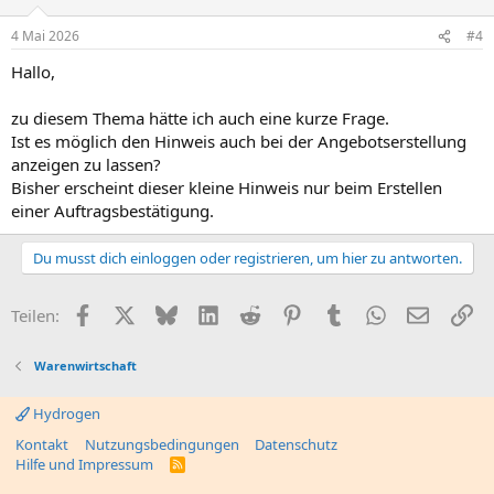
o
n
4 Mai 2026
#4
e
n
Hallo,
:
zu diesem Thema hätte ich auch eine kurze Frage.
Ist es möglich den Hinweis auch bei der Angebotserstellung
anzeigen zu lassen?
Bisher erscheint dieser kleine Hinweis nur beim Erstellen
einer Auftragsbestätigung.
Du musst dich einloggen oder registrieren, um hier zu antworten.
Facebook
X
Bluesky
LinkedIn
Reddit
Pinterest
Tumblr
WhatsApp
E-Mail
Li
Teilen:
Warenwirtschaft
Hydrogen
Kontakt
Nutzungsbedingungen
Datenschutz
Hilfe und Impressum
R
S