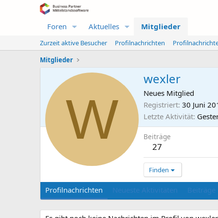
Foren
Aktuelles
Mitglieder
Zurzeit aktive Besucher
Profilnachrichten
Profilnachrich
Mitglieder
wexler
W
Neues Mitglied
Registriert
30 Juni 20
Letzte Aktivität
Geste
Beiträge
27
Finden
Profilnachrichten
Neueste Aktivitäten
Beiträge