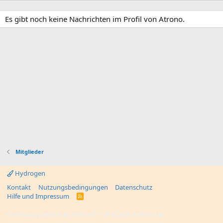
Es gibt noch keine Nachrichten im Profil von Atrono.
Mitglieder
Hydrogen
Kontakt
Nutzungsbedingungen
Datenschutz
Hilfe und Impressum
R
S
S
®
Community platform by XenForo
© 2010-2025 XenForo Ltd.