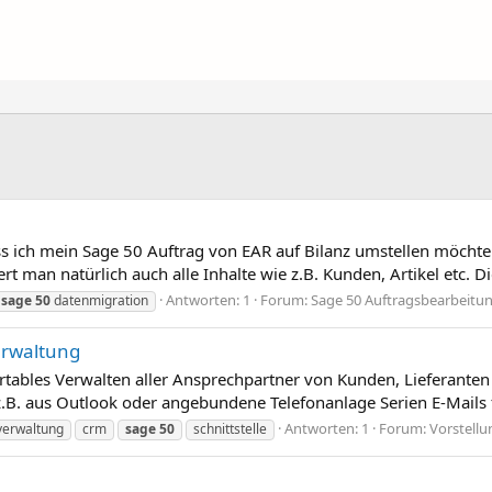
ss ich mein Sage 50 Auftrag von EAR auf Bilanz umstellen möchte.
 man natürlich auch alle Inhalte wie z.B. Kunden, Artikel etc. D
Antworten: 1
Forum:
Sage 50 Auftragsbearbeitu
sage
50
datenmigration
erwaltung
ables Verwalten aller Ansprechpartner von Kunden, Lieferante
B. aus Outlook oder angebundene Telefonanlage Serien E-Mails f
Antworten: 1
Forum:
Vorstell
verwaltung
crm
sage
50
schnittstelle