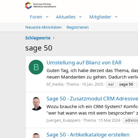
Foren
Aktuelles
Mitglieder
Neueste Aktivitäten
Registrieren
Schlagworte
sage 50
Umstellung auf Bilanz von EAR
B
Guten Tag, ich habe derzeit das Thema, da
neuen Mandanten zu gehen. Dadurch verliert
bf_media
Thema
10 Jan. 2025
ear
sage
50
Sage 50 - Zusatzmodul CRM Adressv
Wozu brauche ich ein CRM-System? Komfort
"wer hat wann was mit wem besprochen" z.
Juergen_Kueppers
Thema
15 Mai 2024
adress
Sage 50 - Artikelkataloge erstellen