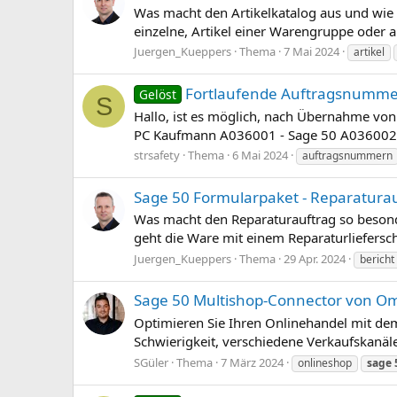
Was macht den Artikelkatalog aus und wie is
einzelne, Artikel einer Warengruppe oder au
Juergen_Kueppers
Thema
7 Mai 2024
artikel
Fortlaufende Auftragsnumm
Gelöst
S
Hallo, ist es möglich, nach Übernahme vo
PC Kaufmann A036001 - Sage 50 A036002 un
strsafety
Thema
6 Mai 2024
auftragsnummern
Sage 50 Formularpaket - Reparatura
Was macht den Reparaturauftrag so besonde
geht die Ware mit einem Reparaturliefersche
Juergen_Kueppers
Thema
29 Apr. 2024
bericht
Sage 50 Multishop-Connector von Om
Optimieren Sie Ihren Onlinehandel mit de
Schwierigkeit, verschiedene Verkaufskanäl
SGüler
Thema
7 März 2024
onlineshop
sage