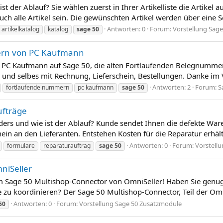
t der Ablauf? Sie wählen zuerst in Ihrer Artikelliste die Artikel 
ch alle Artikel sein. Die gewünschten Artikel werden über eine Se
Antworten: 0
Forum:
Vorstellung Sag
artikelkatalog
katalog
sage
50
ern von PC Kaufmann
n PC Kaufmann auf Sage 50, die alten Fortlaufenden Belegnumme
d selbes mit Rechnung, Lieferschein, Bestellungen. Danke im V
Antworten: 2
Forum:
S
fortlaufende nummern
pc kaufmann
sage
50
ufträge
rs und wie ist der Ablauf? Kunde sendet Ihnen die defekte Ware
in an den Lieferanten. Entstehen Kosten für die Reparatur erhält 
Antworten: 0
Forum:
Vorstell
formulare
reparaturauftrag
sage
50
niSeller
m Sage 50 Multishop-Connector von OmniSeller! Haben Sie genu
e zu koordinieren? Der Sage 50 Multishop-Connector, Teil der O
Antworten: 0
Forum:
Vorstellung Sage 50 Zusatzmodule
50