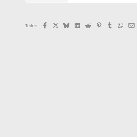
Facebook
X
Bluesky
LinkedIn
Reddit
Pinterest
Tumblr
Whats
E
Teilen: