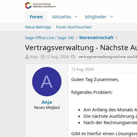
Foren
Aktuelles
Mitglieder
Neue Beiträge
Foren durchsuchen
Sage Office Line / Sage 100
Warenwirtschaft
Vertragsverwaltung - Nächste 
E
E
S
Anja
12 Aug. 2024
vertragsverwaltung;nächste ausf
r
r
c
s
s
h
12 Aug. 2024
t
t
l
A
e
e
a
Guten Tag Zusammen,
l
l
g
l
l
w
folgendes Problem:
e
t
o
r
a
r
Anja
m
t
Neues Mitglied
Am Anfang des Monats Au
e
Die nächste Ausführung 
Nach der Rechnungserstel
Gibt es hierfür einen Lösungsv