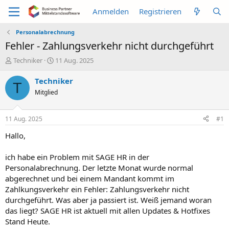
Anmelden
Registrieren
Personalabrechnung
Fehler - Zahlungsverkehr nicht durchgeführt
E
E
Techniker
11 Aug. 2025
r
r
s
s
Techniker
T
t
t
Mitglied
e
e
l
l
l
l
11 Aug. 2025
#1
e
t
r
a
Hallo,
m
ich habe ein Problem mit SAGE HR in der
Personalabrechnung. Der letzte Monat wurde normal
abgerechnet und bei einem Mandant kommt im
Zahlkungsverkehr ein Fehler: Zahlungsverkehr nicht
durchgeführt. Was aber ja passiert ist. Weiß jemand woran
das liegt? SAGE HR ist aktuell mit allen Updates & Hotfixes
Stand Heute.