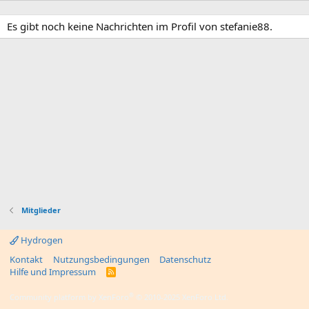
Es gibt noch keine Nachrichten im Profil von stefanie88.
Mitglieder
Hydrogen
Kontakt
Nutzungsbedingungen
Datenschutz
Hilfe und Impressum
R
S
S
®
Community platform by XenForo
© 2010-2025 XenForo Ltd.